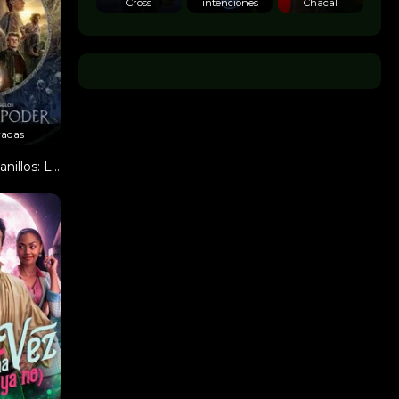
Cross
intenciones
Chacal
radas
El señor de los anillos: Los anillos de poder