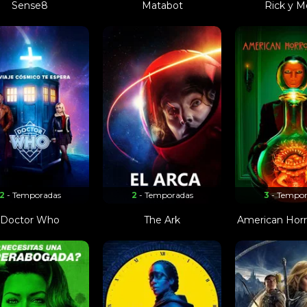
Sense8
Matabot
Rick y M
2
- Temporadas
2
- Temporadas
3
- Tempo
Doctor Who
The Ark
American Horro