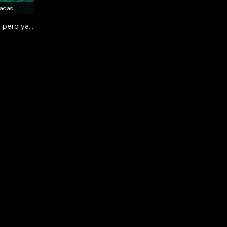
adas
Érase una vez… pero ya no