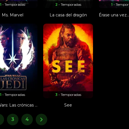
1
- Temporadas
2
- Temporadas
1
- Tempor
Ms. Marvel
La casa del dragón
1
- Temporadas
3
- Temporadas
Star Wars: Las crónicas jedi
See
3
4