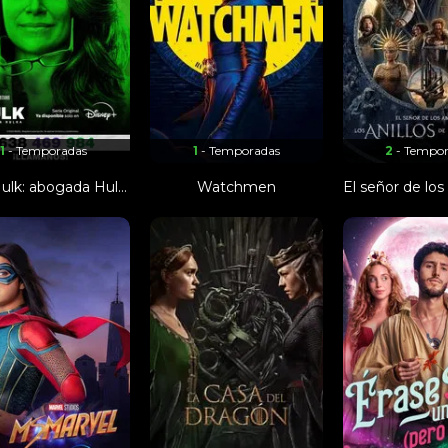
1
- Temporadas
1
- Temporadas
2
- Tempo
She-Hulk: abogada Hulka
Watchmen