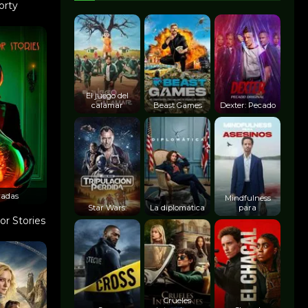
orty
El juego del
calamar
Beast Games
Dexter: Pecado
radas
Mindfulness
Star Wars:
La diplomática
para
r Stories
Crueles