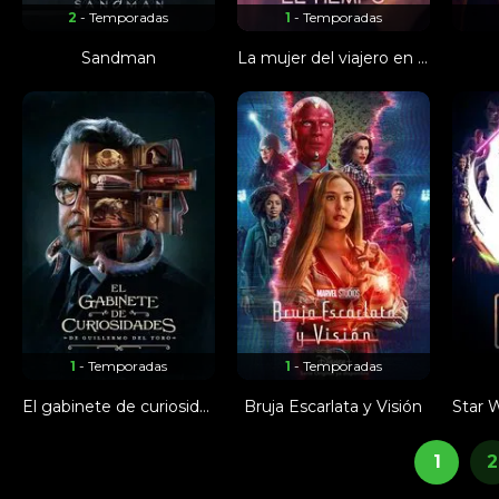
2
- Temporadas
1
- Temporadas
Sandman
La mujer del viajero en el tiempo
1
- Temporadas
1
- Temporadas
El gabinete de curiosidades de Guillermo del Toro
Bruja Escarlata y Visión
1
2