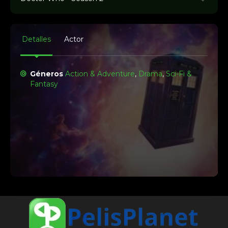
1
Doctor Who 2x1
abril 12, 2025
Detalles
Actor
2
Géneros
Action & Adventure
,
Drama
,
Sci-Fi &
Doctor Who 2x2
Fantasy
abril 19, 2025
3
Doctor Who 2x3
abril 26, 2025
4
Doctor Who 2x4
mayo 3, 2025