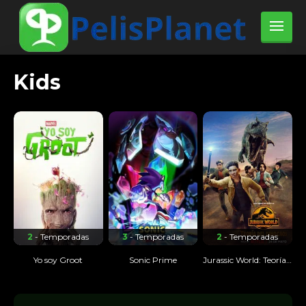
Kids
2
- Temporadas
3
- Temporadas
2
- Temporadas
Yo soy Groot
Sonic Prime
Jurassic World: Teoría del dinocaos