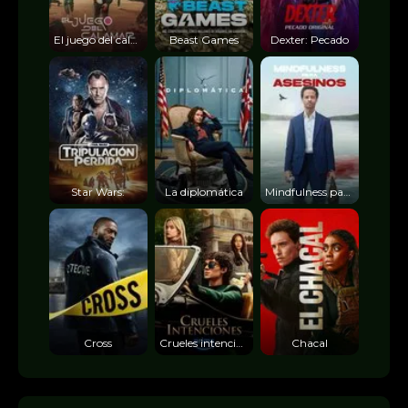
El juego del calamar
Beast Games
Dexter: Pecado
Star Wars:
La diplomática
Mindfulness para
Cross
Crueles intenciones
Chacal