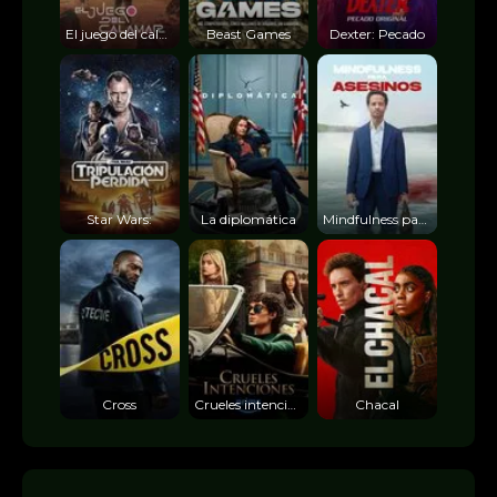
El juego del calamar
Beast Games
Dexter: Pecado
Star Wars:
La diplomática
Mindfulness para
Cross
Crueles intenciones
Chacal