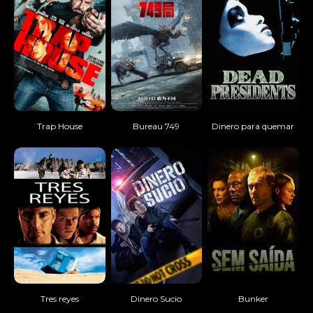
Trap House
Bureau 749
Dinero para quemar
Tres reyes
Dinero Sucio
Bunker