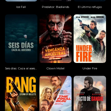
Ice Fall
Predator: Badlands
El último refugio
Seis días: Caza al asesino
Clown Motel
Under Fire