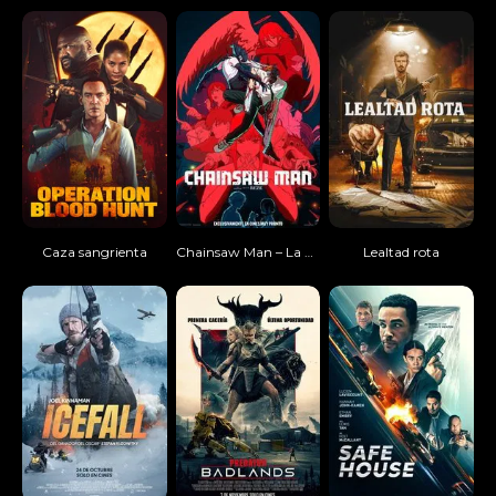
Caza sangrienta
Chainsaw Man – La película: El arco de Reze
Lealtad rota