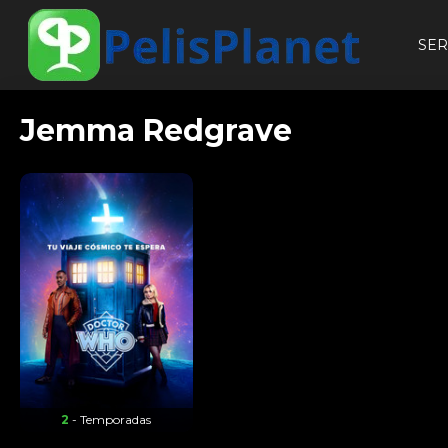
SER
Jemma Redgrave
2
- Temporadas