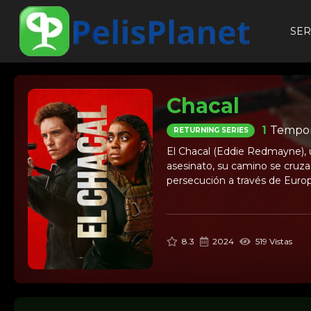
SER
Chacal
1
Tempor
RETURNING SERIES
El Chacal (Eddie Redmayne), un
asesinato, su camino se cruza
persecución a través de Europ
8.3
2024
519 Vistas