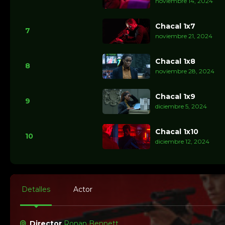
noviembre 14, 2024
Chacal 1x7
7
noviembre 21, 2024
Chacal 1x8
8
noviembre 28, 2024
Chacal 1x9
9
diciembre 5, 2024
Chacal 1x10
10
diciembre 12, 2024
Detalles
Actor
Director
Ronan Bennett