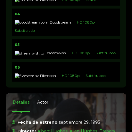
04
Doodstream
HD 1080p
Subtitulado
05
Streamwish
HD 1080p
Subtitulado
06
Filemoon
HD 1080p
Subtitulado
Detalles
Actor
Fecha de estreno
septiembre 29, 1995
Director
Albert Hughes
,
Allen Hughes
,
Barbara