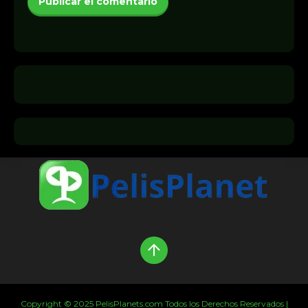
Copyright © 2025 PelisPlanets.com Todos los Derechos Reservados |