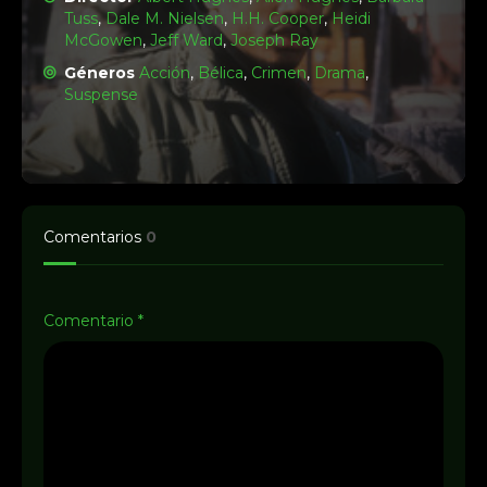
Tuss
,
Dale M. Nielsen
,
H.H. Cooper
,
Heidi
McGowen
,
Jeff Ward
,
Joseph Ray
Géneros
Acción
,
Bélica
,
Crimen
,
Drama
,
Suspense
Comentarios
0
Comentario
*