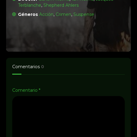
Terblanche
,
Shepherd Ahlers
Géneros
Acción
,
Crimen
,
Suspense
Comentarios
0
Comentario
*