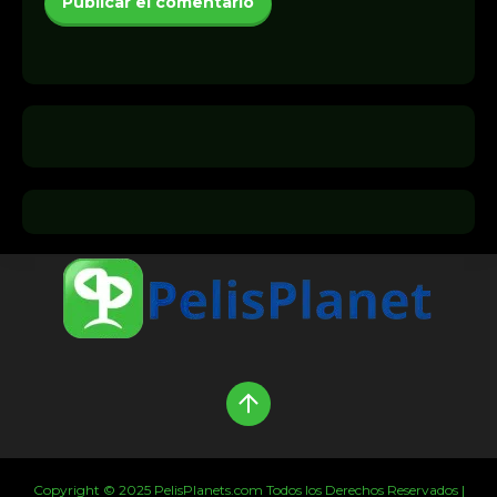
Copyright © 2025 PelisPlanets.com Todos los Derechos Reservados |