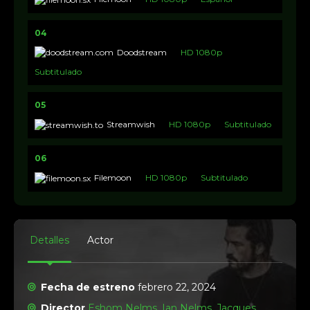
04
Doodstream
HD 1080p
Subtitulado
05
Streamwish
HD 1080p
Subtitulado
06
Filemoon
HD 1080p
Subtitulado
Detalles
Actor
Fecha de estreno
febrero 22, 2024
Director
Eshom Nelms
,
Ian Nelms
,
Jacques