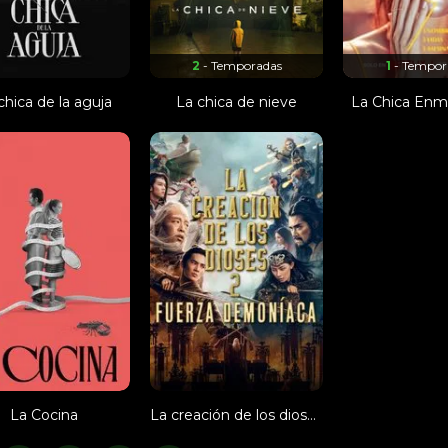
2
- Temporadas
1
- Tempor
chica de la aguja
La chica de nieve
La Chica Enm
La Cocina
La creación de los dioses 2: Fuerza demoníaca