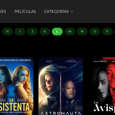
IES
PELÍCULAS
CATEGORÍAS
H
I
J
K
L
M
N
O
P