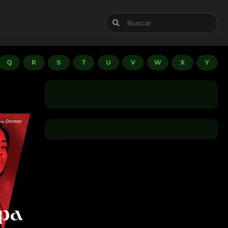
Q
R
S
T
U
V
W
X
Y