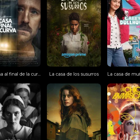
La casa al final de la curva
La casa de los susurros