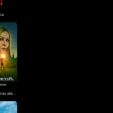
pa
adas
La Búsqueda: más allá de la historia