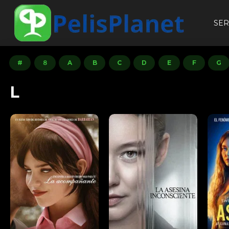
SER
#
８
A
B
C
D
E
F
G
L