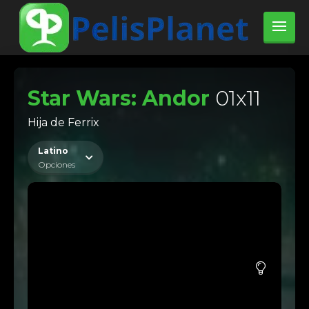
Star Wars: Andor
01x11
Hija de Ferrix
Latino
Opciones