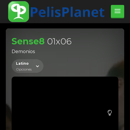
Sense8
01x06
Demonios
Latino
Opciones