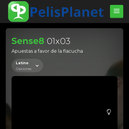
Sense8
01x03
Apuestas a favor de la flacucha
Latino
Opciones