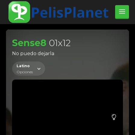
Sense8
01x12
No puedo dejarla
Latino
Opciones