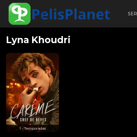
SER
Lyna Khoudri
1
- Temporadas