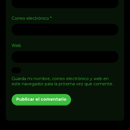
8
Correo electrónico
*
Terapia sin filtro 2x8
noviembre 26, 2024
Web
9
Terapia sin filtro 2x9
diciembre 3, 2024
10
Guarda mi nombre, correo electrónico y web en
este navegador para la próxima vez que comente.
Terapia sin filtro 2x10
diciembre 10, 2024
11
Terapia sin filtro 2x11
diciembre 17, 2024