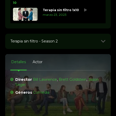
10
Terapia sin filtro 1x10
marzo 23, 2023
Terapia sin filtro - Season 2
1
Terapia sin filtro 2x1
octubre 15, 2024
Detalles
Actor
2
Director
Bill Lawrence
,
Brett Goldstein
,
Jason
Terapia sin filtro 2x2
Segel
octubre 15, 2024
Géneros
Comedia
3
Terapia sin filtro 2x3