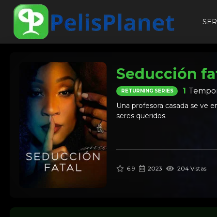
SER
Seducción fa
1
Tempor
RETURNING SERIES
Una profesora casada se ve en
seres queridos.
6.9
2023
204 Vistas