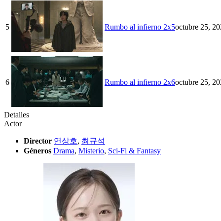
5
Rumbo al infierno 2x5
octubre 25, 2
6
Rumbo al infierno 2x6
octubre 25, 2
Detalles
Actor
Director
연상호
,
최규석
Géneros
Drama
,
Misterio
,
Sci-Fi & Fantasy