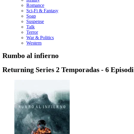
Romance
Sci-Fi & Fantasy
Soap
Suspense
Talk
Terror
War & Politics
Western
Rumbo al infierno
Returning Series
2
Temporadas -
6
Episodi