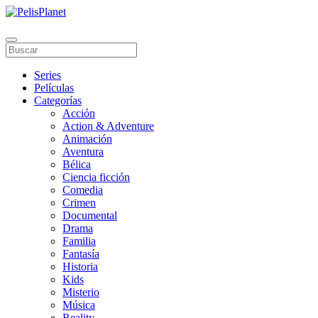
Series
Películas
Categorías
Acción
Action & Adventure
Animación
Aventura
Bélica
Ciencia ficción
Comedia
Crimen
Documental
Drama
Familia
Fantasía
Historia
Kids
Misterio
Música
Reality