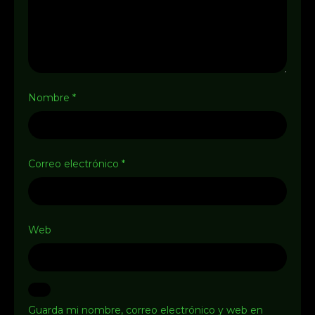
Nueve perfectos desconocidos 2x4
junio 4, 2025
5
Nombre
*
Nueve perfectos desconocidos 2x5
junio 11, 2025
Correo electrónico
6
*
Nueve perfectos desconocidos 2x6
Web
junio 18, 2025
7
Guarda mi nombre, correo electrónico y web en