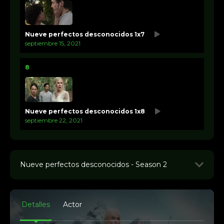
Nueve perfectos desconocidos 1x7
septiembre 15, 2021
8
Nueve perfectos desconocidos 1x8
septiembre 22, 2021
Nueve perfectos desconocidos - Season 2
1
Detalles
Actor
Nueve perfectos desconocidos 2x1