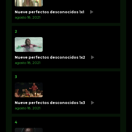
Nueve perfectos desconocidos 1x1
agosto 18, 2021
2
Nueve perfectos desconocidos 1x2
agosto 18, 2021
3
Nueve perfectos desconocidos 1x3
agosto 18, 2021
4