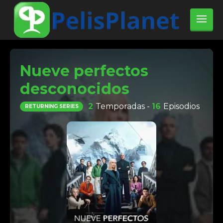
Nueve perfectos
desconocidos
2
Temporadas -
16
Episodios
RETURNING SERIES