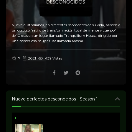
Nueve australianos, en diferentes momentos de su vida, asisten a
un costoso "retiro de transformación total de mente y cuerpo"
de 10 días en un lugar llamado Tranquillum House, dirigido por
una misteriosa mujer rusa llamada Masha.
7
2021
439 Vistas
Nueve perfectos desconocidos - Season 1
1