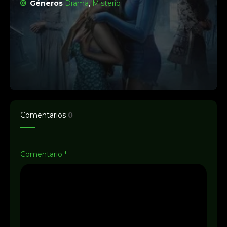
Géneros
Drama
,
Misterio
Comentarios
0
Comentario
*