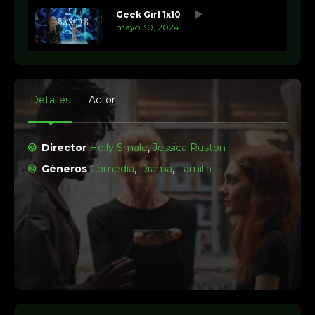
Geek Girl 1x10
mayo 30, 2024
Detalles
Actor
Director
Holly Smale
,
Jessica Ruston
Géneros
Comedia
,
Drama
,
Familia