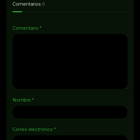
Comentarios
0
Comentario
*
Nombre
*
Correo electrónico
*