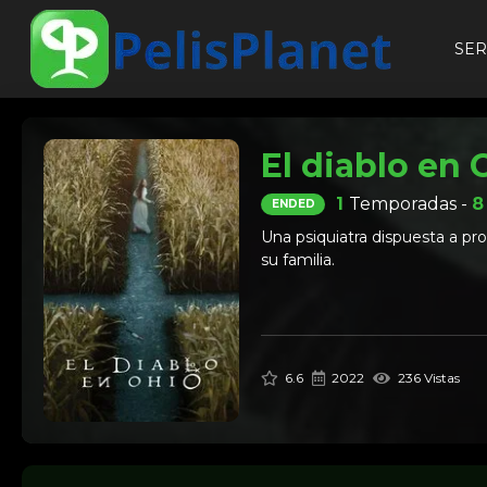
SER
El diablo en 
1
Temporadas -
ENDED
Una psiquiatra dispuesta a pro
su familia.
6.6
2022
236 Vistas