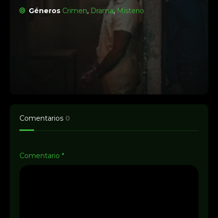
Géneros
Crimen
,
Drama
,
Misterio
Comentarios
0
Comentario
*