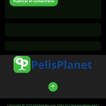
Copyright © 2025 PelisPlanets.com Todos los Derechos Reservados |