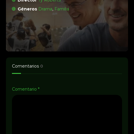
Director
Ty Roberts
Géneros
Drama
,
Familia
Comentarios
0
Comentario
*