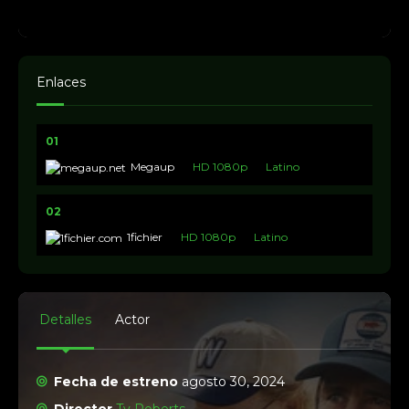
Enlaces
01
Megaup
HD 1080p
Latino
02
1fichier
HD 1080p
Latino
Detalles
Actor
Fecha de estreno
agosto 30, 2024