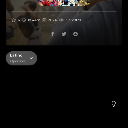
6
1h 44m
2024
193 Vistas
Latino
Opciones