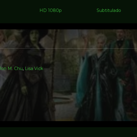
HD 1080p
Subtitulado
Jon M. Chu
,
Lisa Vick