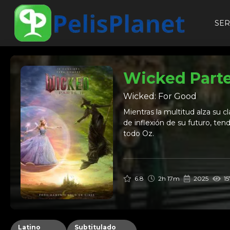
SER
Wicked Parte 
Wicked: For Good
Mientras la multitud alza su 
de inflexión de su futuro, te
todo Oz.
6.8
2h 17m
2025
15
Latino
Subtitulado