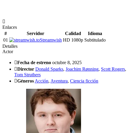
Enlaces
#
Servidor
Calidad
Idioma
01
Streamwish
HD 1080p
Subtitulado
Detalles
Actor
Fecha de estreno
octubre 8, 2025
Director
Donald Sparks
,
Joachim Rønning
,
Scott Rogers
,
Tom Struthers
Géneros
Acción
,
Aventura
,
Ciencia ficción