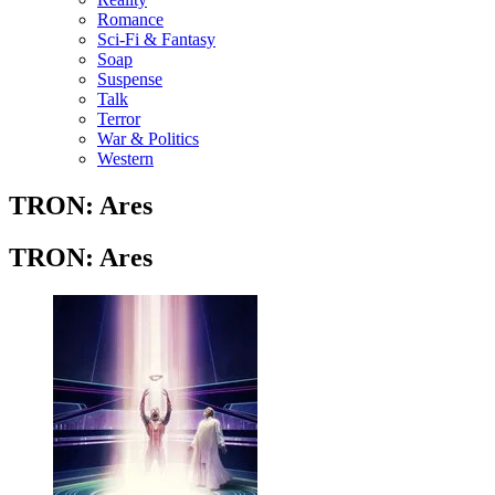
Romance
Sci-Fi & Fantasy
Soap
Suspense
Talk
Terror
War & Politics
Western
TRON: Ares
TRON: Ares