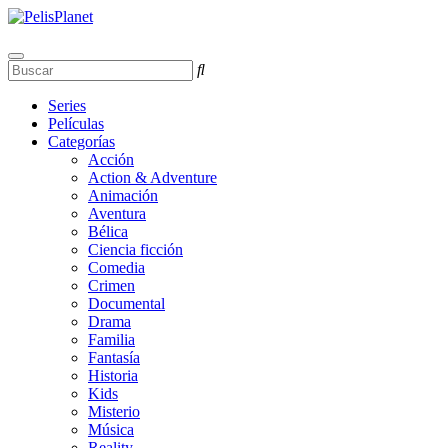
Series
Películas
Categorías
Acción
Action & Adventure
Animación
Aventura
Bélica
Ciencia ficción
Comedia
Crimen
Documental
Drama
Familia
Fantasía
Historia
Kids
Misterio
Música
Reality