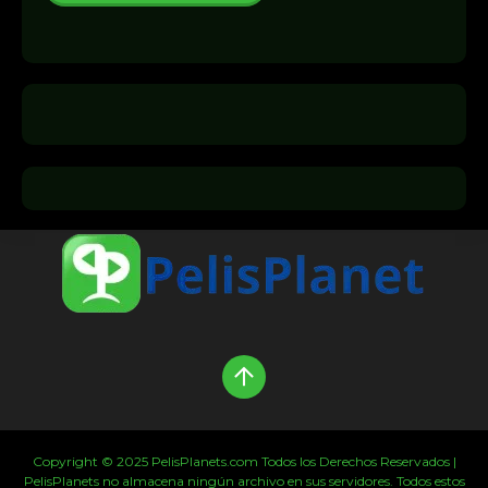
Copyright © 2025 PelisPlanets.com Todos los Derechos Reservados |
PelisPlanets no almacena ningún archivo en sus servidores. Todos estos