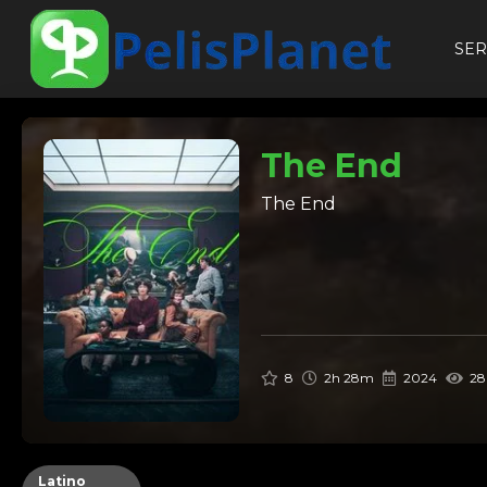
SER
The End
The End
8
2h 28m
2024
286
Latino