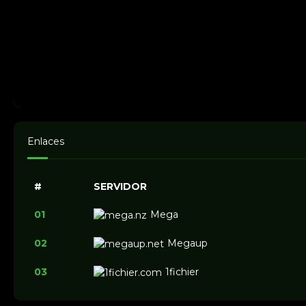
Enlaces
#
SERVIDOR
01
Mega
02
Megaup
03
1fichier