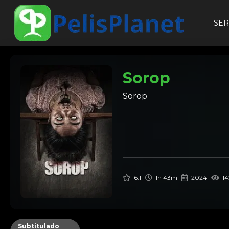
SER
Sorop
Sorop
6.1
1h 43m
2024
14
Subtitulado