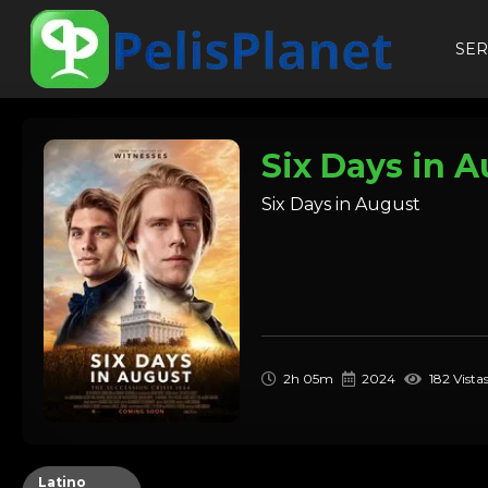
SER
Six Days in 
Six Days in August
2h 05m
2024
182 Vista
Latino