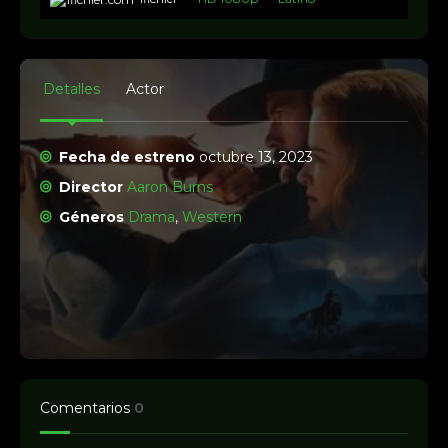
Detalles
Actor
Fecha de estreno
octubre 13, 2023
Director
Aaron Burns
Géneros
Drama
,
Western
Comentarios
0