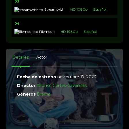
03
Streamwish
HD 1080p
Español
04
Filemoon
HD 1080p
Español
Detalles
Actor
Fecha de estreno
noviembre 17, 2023
Director
Alfonso Cortés-Cavanillas
Géneros
Drama