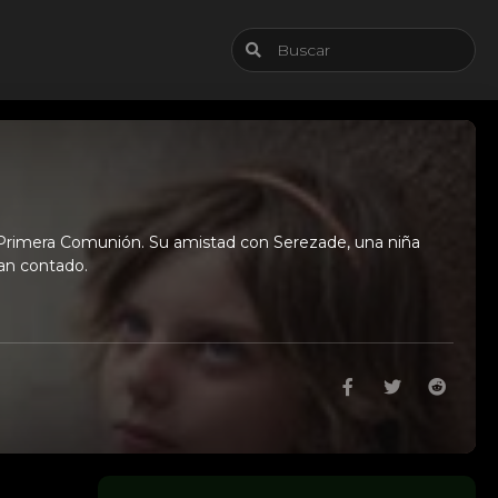
la Primera Comunión. Su amistad con Serezade, una niña
n contado.​​