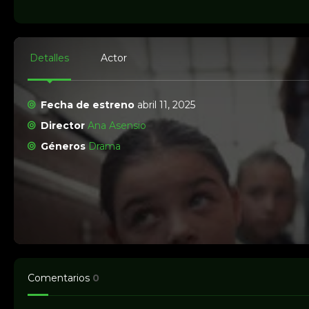
Detalles
Actor
Fecha de estreno
abril 11, 2025
Director
Ana Asensio
Géneros
Drama
Comentarios
0