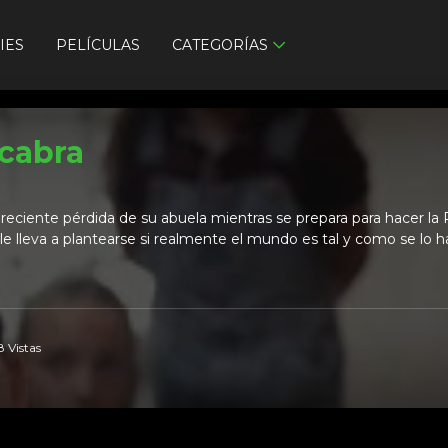
IES
PELÍCULAS
CATEGORÍAS
 cabra
a reciente pérdida de su abuela mientras se prepara para hacer 
le lleva a plantearse si realmente el mundo es tal y como se lo ha
8 Vistas