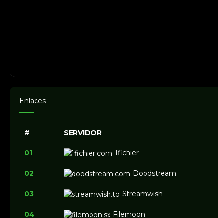
Enlaces
#
SERVIDOR
01
1fichier
02
Doodstream
03
Streamwish
04
Filemoon