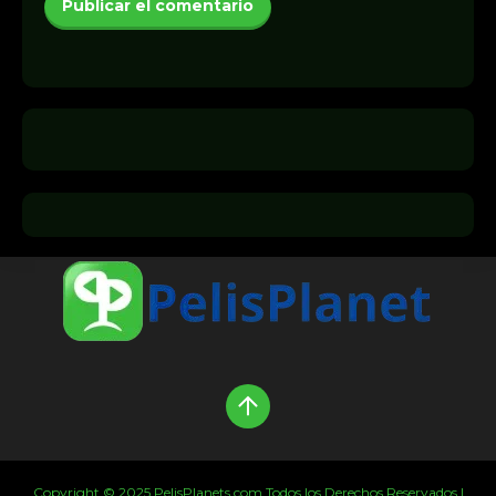
Copyright © 2025 PelisPlanets.com Todos los Derechos Reservados |