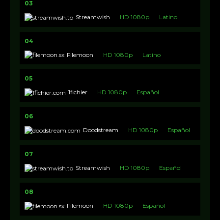
03
Streamwish
HD 1080p
Latino
04
Filemoon
HD 1080p
Latino
05
1fichier
HD 1080p
Español
06
Doodstream
HD 1080p
Español
07
Streamwish
HD 1080p
Español
08
Filemoon
HD 1080p
Español