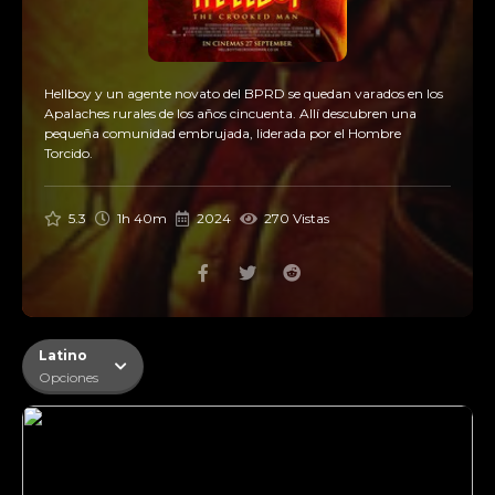
Hellboy y un agente novato del BPRD se quedan varados en los
Apalaches rurales de los años cincuenta. Allí descubren una
pequeña comunidad embrujada, liderada por el Hombre
Torcido.
5.3
1h 40m
2024
270 Vistas
Latino
Opciones