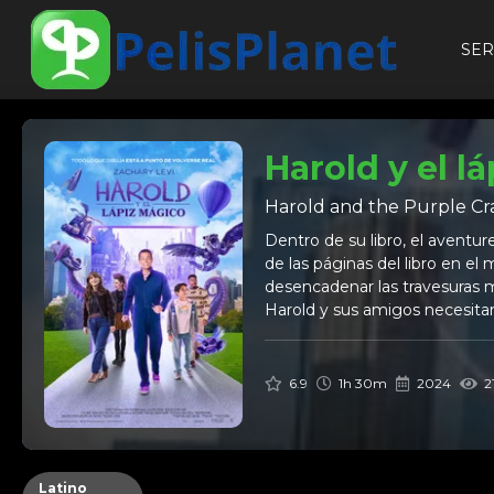
SER
Harold y el l
Harold and the Purple C
Dentro de su libro, el aventu
de las páginas del libro en e
desencadenar las travesuras 
Harold y sus amigos necesitar
6.9
1h 30m
2024
21
Latino