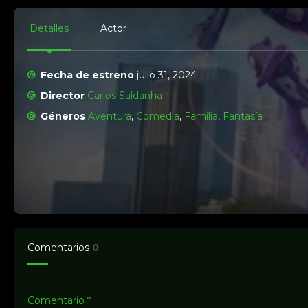
Detalles
Actor
Fecha de estreno
julio 31, 2024
Director
Carlos Saldanha
Géneros
Aventura
,
Comedia
,
Familia
,
Fantasía
Comentarios
0
Comentario
*