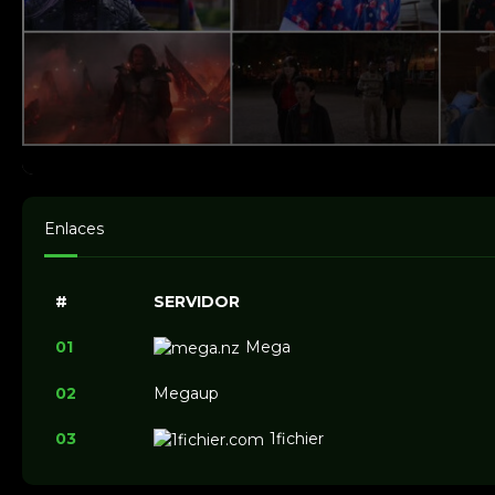
Enlaces
#
SERVIDOR
01
Mega
02
Megaup
03
1fichier