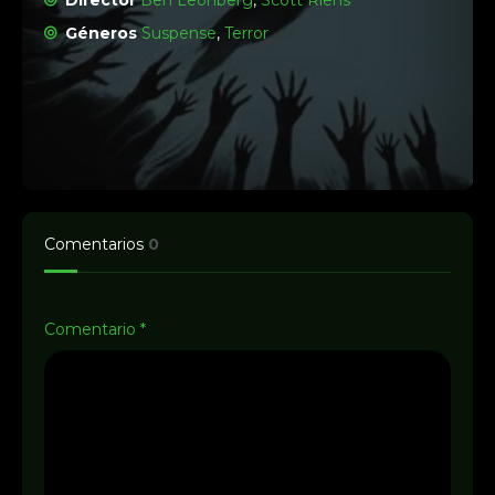
Director
Ben Leonberg
,
Scott Riehs
Géneros
Suspense
,
Terror
Comentarios
0
Comentario
*