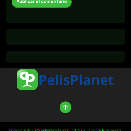
Copyright © 2025 PelisPlanets.com Todos los Derechos Reservados |