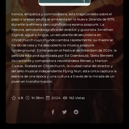
Irónica, empática y conmovedora, esta tragicomedia sobre el
paso a la edad adulta se ambienta en la Nueva Zelanda de 1979,
durante la efímera pero significativa escena pospunk. La
historia, semiautobiográfica del director y guionista Jonathan
Ogilvie, sigue a Angus, un estudiante de secundaria en
Christchurch cuyo mundo cambia rápidamente: su madre se
ha ido de casa y ha descubierto la música pospunk
'underground'. Estrenada en el Festival de Róterdam de 2024, la
película está protagonizada por Ed Oxenbould, Stella Bennett
(la cantante y compositora neozelandesa Benee) y Marton
Csokas. Rodada en Christchurch, la ciudad natal del director y
del sello musical independiente Flying Nun, esta cinta captura la
esencia de una época y una cultura a través de la mirada de un
joven en transformación.
4.8
1h 38m
2024
162 Vistas