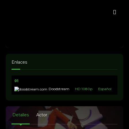
Enlaces
01
Doodstream
HD 1080p
Español
Detalles
Actor