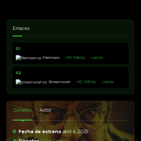
Enlaces
01
Filemoon
HD 1080p
Latino
02
Streamwish
HD 1080p
Latino
Detalles
Actor
Fecha de estreno
abril 4, 2025