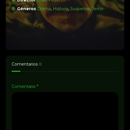
Director
Chad Ferrin
Géneros
Drama
,
Historia
,
Suspense
,
Terror
Comentarios
0
Comentario
*