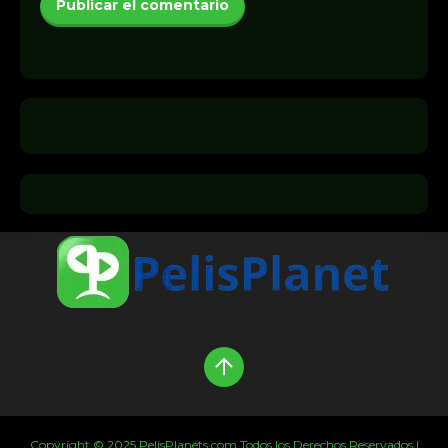
Copyright © 2025 PelisPlanets.com Todos los Derechos Reservados |