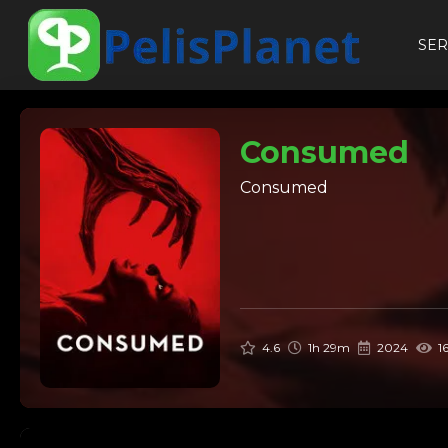
SER
Consumed
Consumed
4.6
1h 29m
2024
16