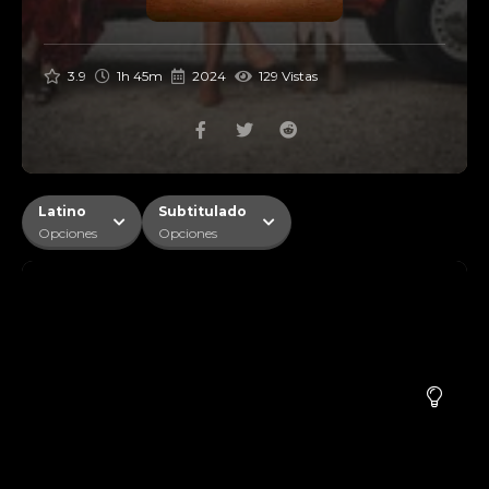
3.9
1h 45m
2024
129 Vistas
Latino
Subtitulado
Opciones
Opciones