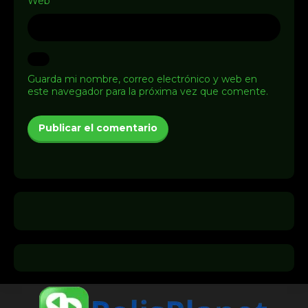
Web
Guarda mi nombre, correo electrónico y web en
este navegador para la próxima vez que comente.