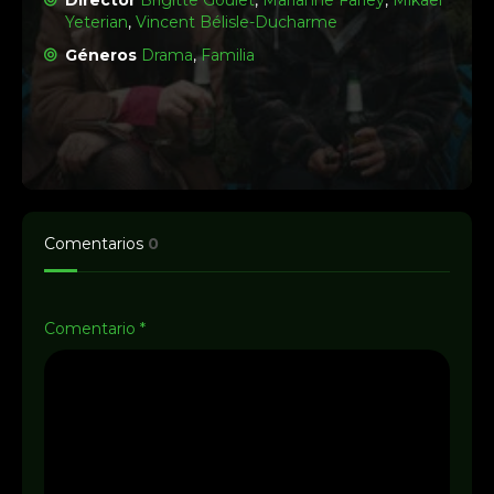
Director
Brigitte Goulet
,
Marianne Farley
,
Mikael
Yeterian
,
Vincent Bélisle-Ducharme
Géneros
Drama
,
Familia
Comentarios
0
Comentario
*