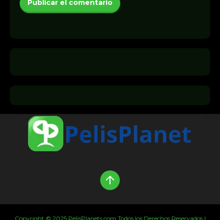
Copyright © 2025 PelisPlanets.com Todos los Derechos Reservados |