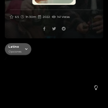
6.5
1h 30m
2022
141 Vistas
Latino
Opciones