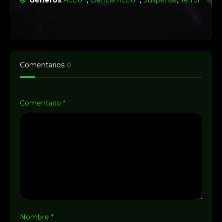
Géneros
Acción
,
Ciencia ficción
,
Suspense
,
Terror
Comentarios
0
Comentario
*
Nombre
*