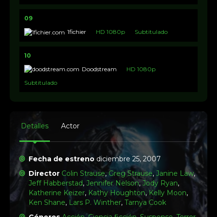
09
1fichier
HD 1080p
Subtitulado
10
Doodstream
HD 1080p
Subtitulado
Detalles
Actor
Fecha de estreno
diciembre 25, 2007
Director
Colin Strause
,
Greg Strause
,
Janine Law
,
Jeff Habberstad
,
Jennifer Nelson
,
Jody Ryan
,
Katherine Keizer
,
Kathy Houghton
,
Kelly Moon
,
Ken Shane
,
Lars P. Winther
,
Tarnya Cook