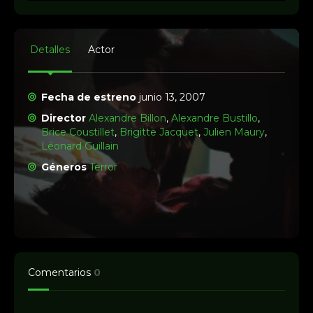
Detalles
Actor
Fecha de estreno
junio 13, 2007
Director
Alexandre Billon
,
Alexandre Bustillo
,
Brice Coustillet
,
Brigitte Jacquet
,
Julien Maury
,
Léonard Guillain
Géneros
Terror
Comentarios
0