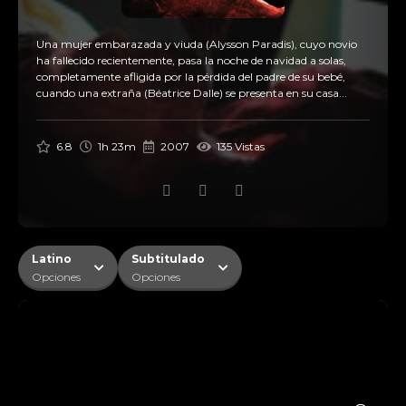
Una mujer embarazada y viuda (Alysson Paradis), cuyo novio
ha fallecido recientemente, pasa la noche de navidad a solas,
completamente afligida por la pérdida del padre de su bebé,
cuando una extraña (Béatrice Dalle) se presenta en su casa...
6.8
1h 23m
2007
135 Vistas
Latino
Subtitulado
Opciones
Opciones