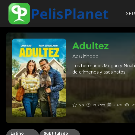
SER
Adultez
Adulthood
Los hermanos Megan y Noah de
de crímenes y asesinatos.
5.8
1h 37m
2025
13
Latino
Subtitulado