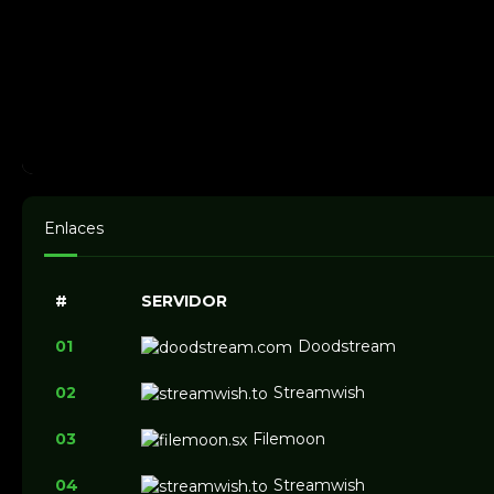
Enlaces
#
SERVIDOR
01
Doodstream
02
Streamwish
03
Filemoon
04
Streamwish