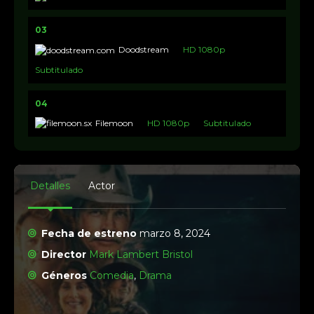
03
Doodstream
HD 1080p
Subtitulado
04
Filemoon
HD 1080p
Subtitulado
Detalles
Actor
Fecha de estreno
marzo 8, 2024
Director
Mark Lambert Bristol
Géneros
Comedia
,
Drama