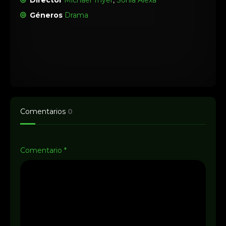
Director
Michael Thyer
,
Sonia Alexa
Géneros
Drama
Comentarios
0
Comentario
*