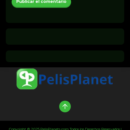
Copyright © 2025 PelisPlanets.com Todos los Derechos Reservados |