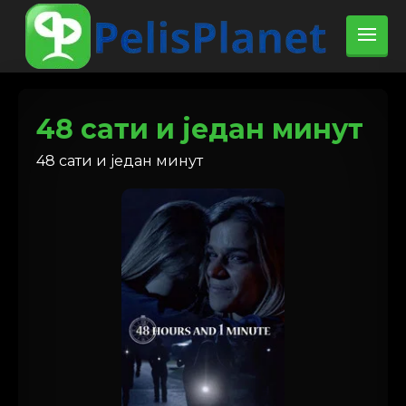
48 сати и један минут
48 сати и један минут