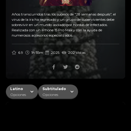
Años transcurridos tras los sucesos de "28 semanas después", el
virus de la ira ha regresado y un grupo de supervivientes debe
sobrevivir en un mundo asolado por hordas de infectados.
Realizada con un iPhone 15 Pro Max y con la ayuda de
numerosos accesorios especializados.
6.9
1h 55m
2025
202 Vistas
Latino
Subtitulado
Opciones
Opciones