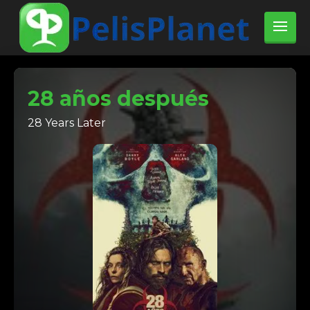
28 años después
28 Years Later