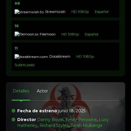
09
Streamwish
HD 1080p
Español
10
Filemoon
HD 1080p
Español
11
Doodstream
HD 1080p
Subtitulado
Detalles
Actor
Fecha de estreno
junio 18, 2025
Director
Danny Boyle
,
Emily Perowne
,
Lucy
Hatherley
,
Richard Styles
,
Sarah Mulberge